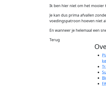
Ik ben hier niet om het mooier 
Je kan dus prima afvallen zonde
voedingspatroon hoeven niet al
En wanneer je helemaal een sne
Terug
Ove
Pl
k
T
Su
Bl
F