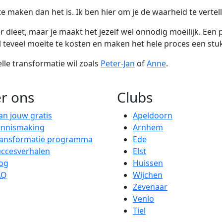
te maken dan het is. Ik ben hier om je de waarheid te vertel
r dieet, maar je maakt het jezelf wel onnodig moeilijk. Een 
 teveel moeite te kosten en maken het hele proces een stuk
lle transformatie wil zoals
Peter-Jan
of
Anne
.
r ons
Clubs
an jouw gratis
Apeldoorn
ennismaking
Arnhem
ransformatie programma
Ede
ccesverhalen
Elst
og
Huissen
AQ
Wijchen
Zevenaar
Venlo
Tiel